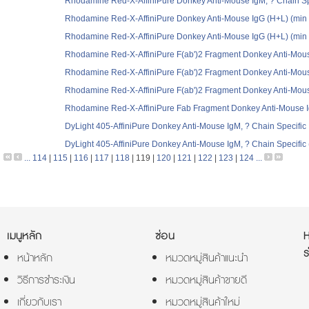
Rhodamine Red-X-AffiniPure Donkey Anti-Mouse IgM, ? Chain Spe
Rhodamine Red-X-AffiniPure Donkey Anti-Mouse IgG (H+L) (min 
Rhodamine Red-X-AffiniPure Donkey Anti-Mouse IgG (H+L) (min 
Rhodamine Red-X-AffiniPure F(ab')2 Fragment Donkey Anti-Mous
Rhodamine Red-X-AffiniPure F(ab')2 Fragment Donkey Anti-Mous
Rhodamine Red-X-AffiniPure F(ab')2 Fragment Donkey Anti-Mous
Rhodamine Red-X-AffiniPure Fab Fragment Donkey Anti-Mouse 
DyLight 405-AffiniPure Donkey Anti-Mouse IgM, ? Chain Specific
DyLight 405-AffiniPure Donkey Anti-Mouse IgM, ? Chain Specific 
...
114
|
115
|
116
|
117
|
118
|
119
|
120
|
121
|
122
|
123
|
124
...
เมนูหลัก
ซ่อน
ร
หน้าหลัก
หมวดหมู่สินค้าแนะนำ
วิธีการชำระเงิน
หมวดหมู่สินค้าขายดี
เกี่ยวกับเรา
หมวดหมู่สินค้าใหม่