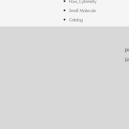
Flow_Cytometry
Small Molecule
Catalog
p
Li