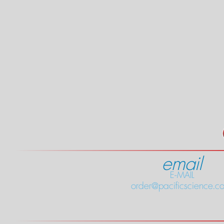
email
E-MAIL
order@pacificscience.co