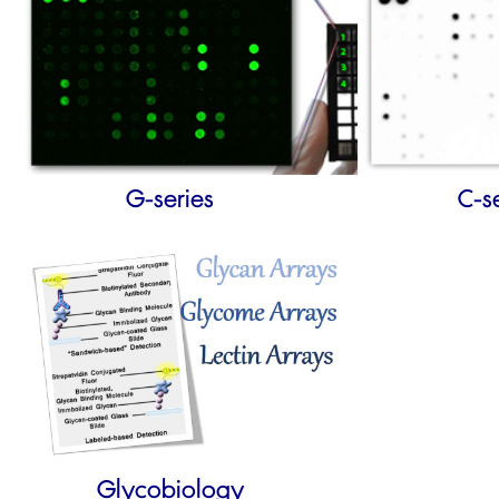
G-series
C-s
Glycobiology