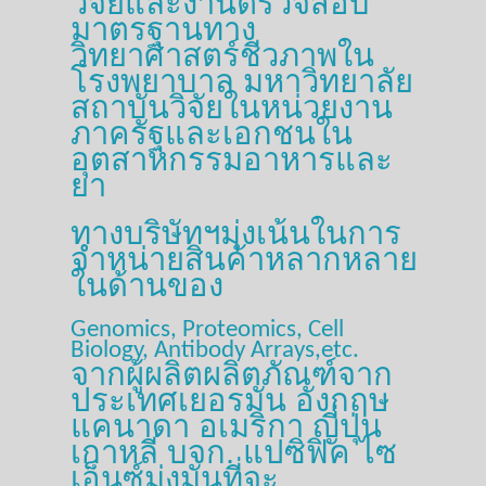
วิจัยและงานตรวจสอบ
มาตรฐานทาง
วิทยาศาสตร์ชีวภาพใน
โรงพยาบาล มหาวิทยาลัย
สถาบันวิจัยในหน่วยงาน
ภาครัฐและเอกชนใน
อุตสาหกรรมอาหารและ
ยา
ทางบริษัทฯมุ่งเน้นในการ
จำหน่ายสินค้าหลากหลาย
ในด้านของ
Genomics, Proteomics, Cell
Biology, Antibody Arrays,etc.
จากผู้ผลิตผลิตภัณฑ์จาก
ประเทศเยอรมัน อังกฤษ
แคนาดา อเมริกา ญี่ปุ่น
เกาหลี บจก. แปซิฟิค ไซ
เอ็นซ์มุ่งมั่นที่จะ