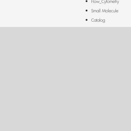
Flow_Cytometry
Small Molecule
Catalog