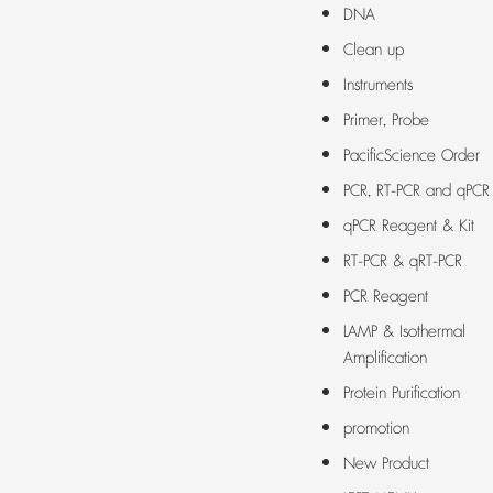
DNA
Clean up
Instruments
Primer, Probe
PacificScience Order
PCR, RT-PCR and qPCR
qPCR Reagent & Kit
RT-PCR & qRT-PCR
PCR Reagent
LAMP & Isothermal
Amplification
Protein Purification
promotion
New Product