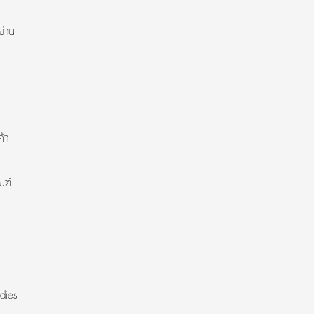
ผ่าน
้า
ณฑ์
dies