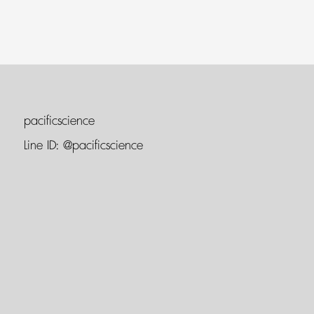
pacificscience
Line ID:
@pacificscience