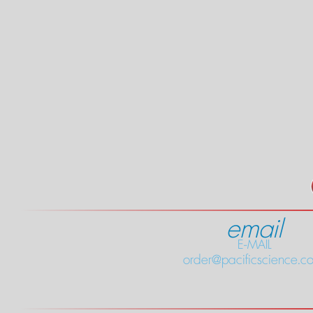
email
E-MAIL
order@pacificscience.co