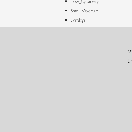
Flow_Cytometry
Small Molecule
Catalog
p
Li