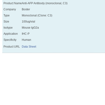
Product Name
Anti-AFP Antibody (monoclonal, C3)
Company
Boster
Type
Monoclonal (Clone: C3)
Size
100ug/vial
Isotype
Mouse IgG2a
Application
IHC-P
Specificity
Human
Product URL
Data Sheet