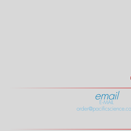
email
E-MAIL
order@pacificscience.co