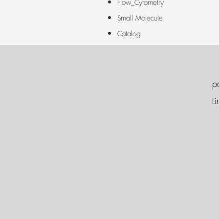
Flow_Cytometry
Small Molecule
Catalog
p
Li