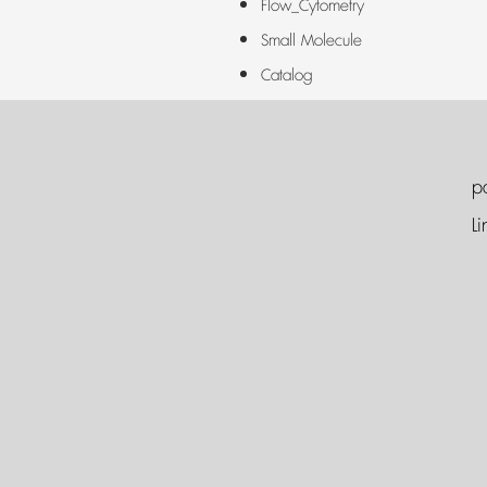
Flow_Cytometry
Small Molecule
Catalog
p
Li