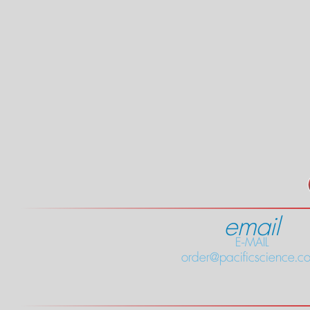
email
E-MAIL
order@pacificscience.co