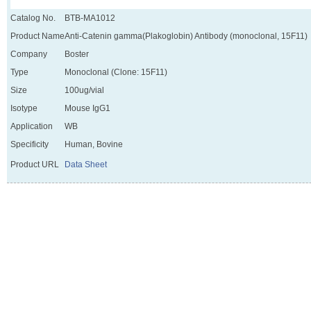
Catalog No.
BTB-MA1012
Product Name
Anti-Catenin gamma(Plakoglobin) Antibody (monoclonal, 15F11)
Company
Boster
Type
Monoclonal (Clone: 15F11)
Size
100ug/vial
Isotype
Mouse IgG1
Application
WB
Specificity
Human, Bovine
Product URL
Data Sheet