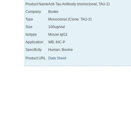
Product Name
Anti-Tau Antibody (monoclonal, TAU-2)
Company
Boster
Type
Monoclonal (Clone: TAU-2)
Size
100ug/vial
Isotype
Mouse IgG1
Application
WB, IHC-P
Specificity
Human, Bovine
Product URL
Data Sheet