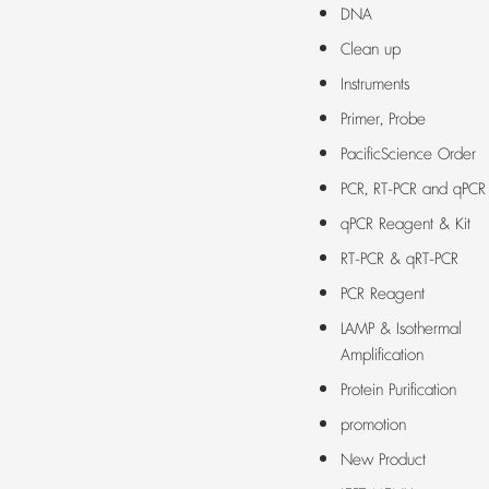
DNA
Clean up
Instruments
Primer, Probe
PacificScience Order
PCR, RT-PCR and qPCR
qPCR Reagent & Kit
RT-PCR & qRT-PCR
PCR Reagent
LAMP & Isothermal
Amplification
Protein Purification
promotion
New Product