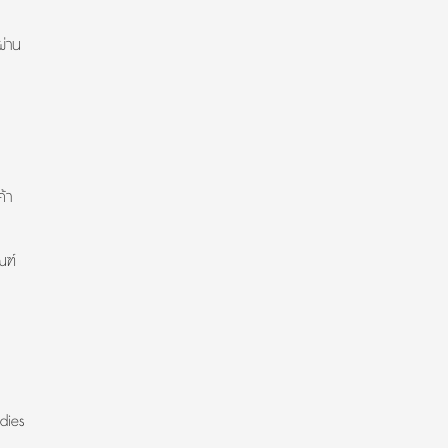
ผ่าน
้า
ณฑ์
dies