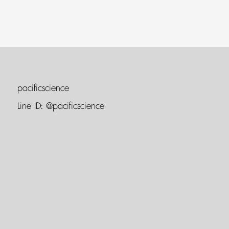
pacificscience
Line ID:
@pacificscience