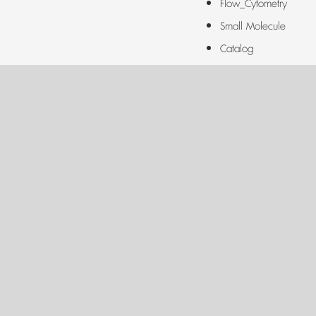
Flow_Cytometry
Small Molecule
Catalog