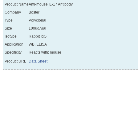
Product Name
Anti-mouse IL-17 Antibody
Company
Boster
Type
Polyclonal
Size
100ug/vial
Isotype
Rabbit IgG
Application
WB, ELISA
Specificity
Reacts with: mouse
Product URL
Data Sheet