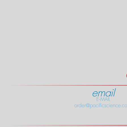
email
E-MAIL
order@pacificscience.co