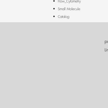
Flow_Cytometry
Small Molecule
Catalog
p
Li