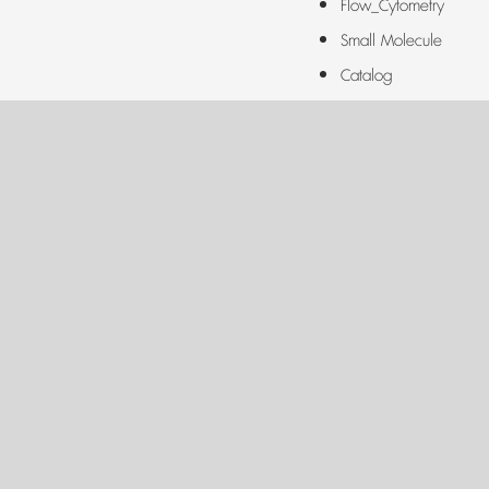
Flow_Cytometry
Small Molecule
Catalog