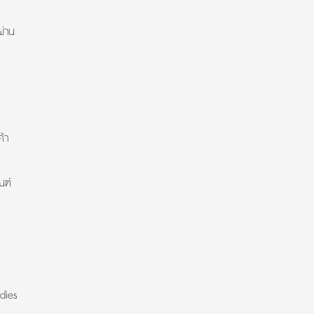
ผ่าน
้า
ณฑ์
dies