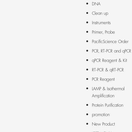
DNA
Clean up
Instruments
Primer, Probe
PacificScience Order
PCR, RT-PCR and qPCR
qPCR Reagent & Kit
RT-PCR & qRT-PCR
PCR Reagent
LAMP & Isothermal
Amplification
Protein Purification
promotion
New Product