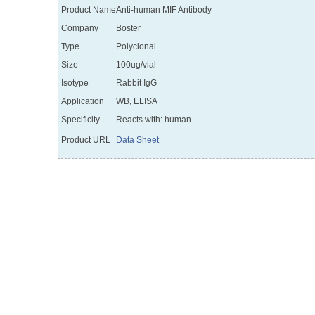
Product Name
Anti-human MIF Antibody
Company
Boster
Type
Polyclonal
Size
100ug/vial
Isotype
Rabbit IgG
Application
WB, ELISA
Specificity
Reacts with: human
Product URL
Data Sheet