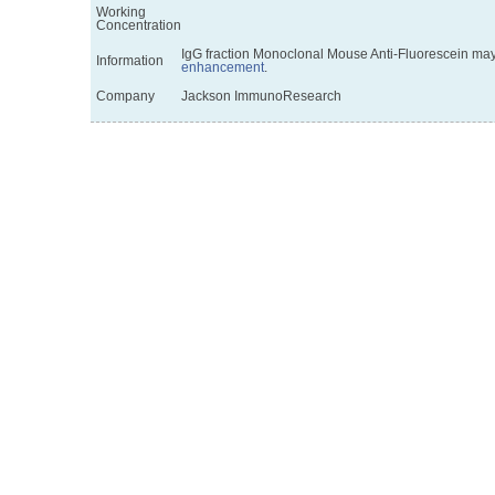
Working
Concentration
IgG fraction Monoclonal Mouse Anti-Fluorescein may 
Information
enhancement
.
Company
Jackson ImmunoResearch