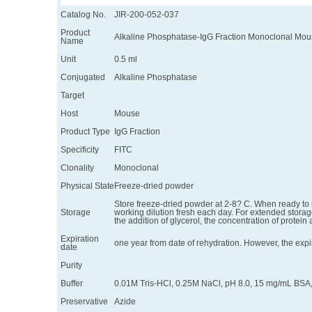
Catalog No.
JIR-200-052-037
Product
Alkaline Phosphatase-IgG Fraction Monoclonal Mous
Name
Unit
0.5 ml
Conjugated
Alkaline Phosphatase
Target
Host
Mouse
Product Type
IgG Fraction
Specificity
FITC
Clonality
Monoclonal
Physical State
Freeze-dried powder
Store freeze-dried powder at 2-8? C. When ready to us
Storage
working dilution fresh each day. For extended storage
the addition of glycerol, the concentration of protein a
Expiration
one year from date of rehydration. However, the expi
date
Purity
Buffer
0.01M Tris-HCl, 0.25M NaCl, pH 8.0, 15 mg/mL BSA
Preservative
Azide