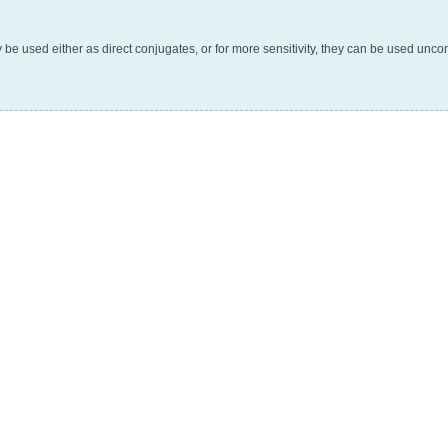
be used either as direct conjugates, or for more sensitivity, they can be used unc