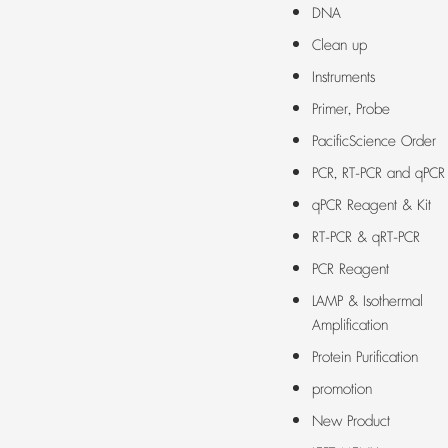
DNA
Clean up
Instruments
Primer, Probe
PacificScience Order
PCR, RT-PCR and qPCR
qPCR Reagent & Kit
RT-PCR & qRT-PCR
PCR Reagent
LAMP & Isothermal
Amplification
Protein Purification
promotion
New Product