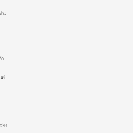
ผ่าน
้า
ณฑ์
dies