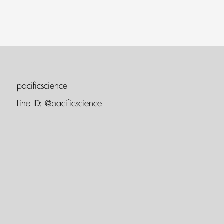
pacificscience
Line ID:
@pacificscience