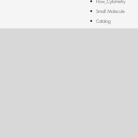
Flow_Cytometry
Small Molecule
Catalog