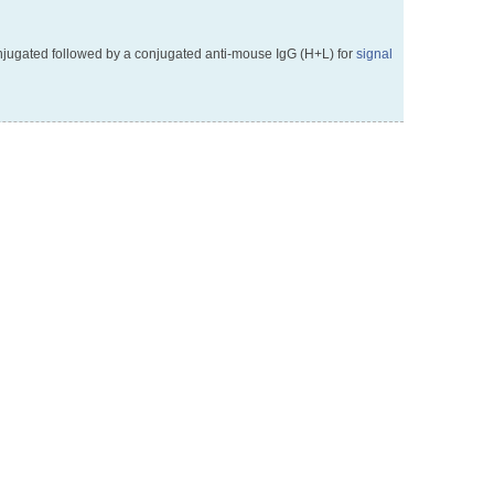
onjugated followed by a conjugated anti-mouse IgG (H+L) for
signal