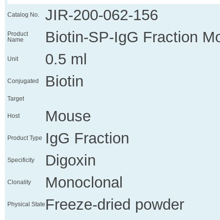
JIR-200-062-156
Catalog No.
Biotin-SP-IgG Fraction M
Product
Name
0.5 ml
Unit
Biotin
Conjugated
Target
Mouse
Host
IgG Fraction
Product Type
Digoxin
Specificity
Monoclonal
Clonality
Freeze-dried powder
Physical State