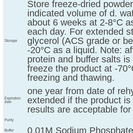
Store freeze-dried powder
indicated volume of d. wate
about 6 weeks at 2-8°C as 
each day. For extended st
glycerol (ACS grade or bet
Storage
-20°C as a liquid. Note: af
protein and buffer salts is 
freeze the product at -70
freezing and thawing.
one year from date of reh
extended if the product i
Expiration
date
results are acceptable for
Purity
0.01M Sodium Phosphate
Buffer