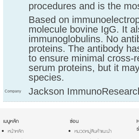
procedures and is the mos
Based on immunoelectroph
molecule bovine IgG. It al
immunoglobulins. No anti
proteins. The antibody h
to ensure minimal cross-
serum proteins, but it ma
species.
Jackson ImmunoResearc
Company
เมนูหลัก
ซ่อน
ร
หน้าหลัก
หมวดหมู่สินค้าแนะนำ