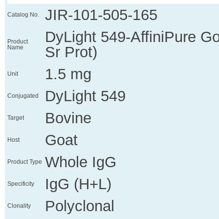
JIR-101-505-165
Catalog No.
DyLight 549-AffiniPure G
Product
Sr Prot)
Name
1.5 mg
Unit
DyLight 549
Conjugated
Bovine
Target
Goat
Host
Whole IgG
Product Type
IgG (H+L)
Specificity
Polyclonal
Clonality