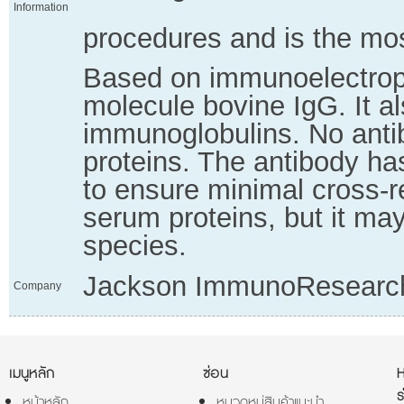
Information
procedures and is the mos
Based on immunoelectroph
molecule bovine IgG. It al
immunoglobulins. No anti
proteins. The antibody h
to ensure minimal cross-
serum proteins, but it ma
species.
Jackson ImmunoResearc
Company
เมนูหลัก
ซ่อน
ร
หน้าหลัก
หมวดหมู่สินค้าแนะนำ