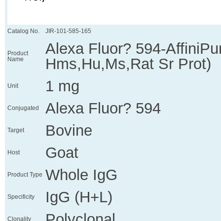
Catalog No.
JIR-101-585-165
Alexa Fluor? 594-AffiniPu
Product
Hms,Hu,Ms,Rat Sr Prot)
Name
1 mg
Unit
Alexa Fluor? 594
Conjugated
Bovine
Target
Goat
Host
Whole IgG
Product Type
IgG (H+L)
Specificity
Polyclonal
Clonality