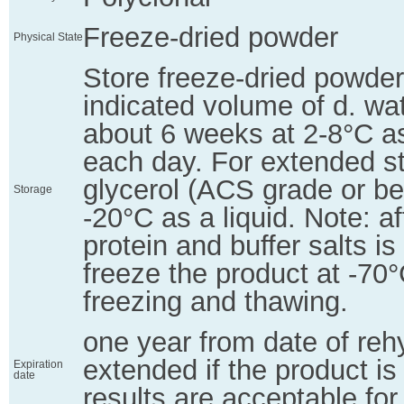
Freeze-dried powder
Physical State
Store freeze-dried powder
indicated volume of d. wate
about 6 weeks at 2-8°C as 
each day. For extended st
glycerol (ACS grade or bet
Storage
-20°C as a liquid. Note: af
protein and buffer salts is 
freeze the product at -70
freezing and thawing.
one year from date of reh
extended if the product i
Expiration
date
results are acceptable for