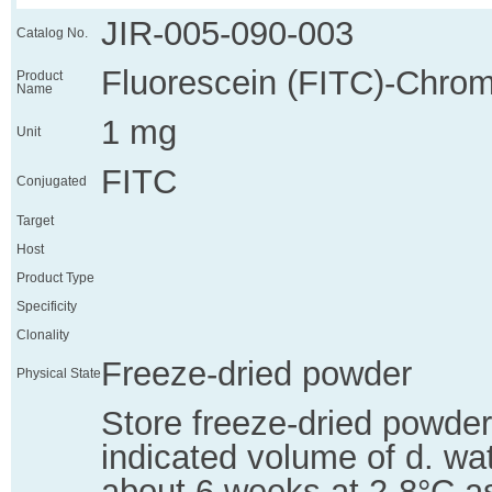
JIR-005-090-003
Catalog No.
Fluorescein (FITC)-Chro
Product
Name
1 mg
Unit
FITC
Conjugated
Target
Host
Product Type
Specificity
Clonality
Freeze-dried powder
Physical State
Store freeze-dried powder
indicated volume of d. wate
about 6 weeks at 2-8°C as 