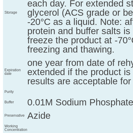
each day. For extended st
glycerol (ACS grade or bet
Storage
-20°C as a liquid. Note: af
protein and buffer salts is 
freeze the product at -70
freezing and thawing.
one year from date of reh
extended if the product i
Expiration
date
results are acceptable for
Purity
0.01M Sodium Phosphate
Buffer
Azide
Preservative
Working
Concentration