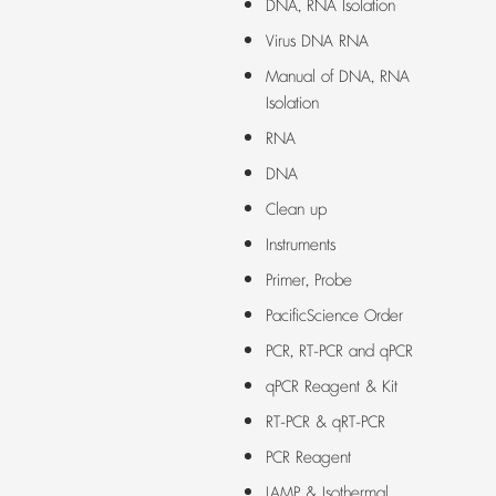
DNA, RNA Isolation
Virus DNA RNA
Manual of DNA, RNA
Isolation
RNA
DNA
Clean up
Instruments
Primer, Probe
PacificScience Order
PCR, RT-PCR and qPCR
qPCR Reagent & Kit
RT-PCR & qRT-PCR
PCR Reagent
LAMP & Isothermal