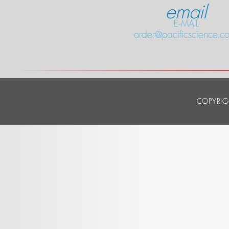
email
E-MAIL
order@pacificscience.co
COPYRIG