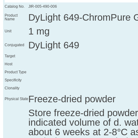
Catalog No.
JIR-005-490-006
DyLight 649-ChromPure Go
Product
Name
1 mg
Unit
DyLight 649
Conjugated
Target
Host
Product Type
Specificity
Clonality
Freeze-dried powder
Physical State
Store freeze-dried powder
indicated volume of d. wate
about 6 weeks at 2-8°C as 