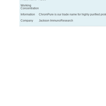
Working
Concentration
Information
ChromPure is our trade name for highly purified pro
Company
Jackson ImmunoResearch