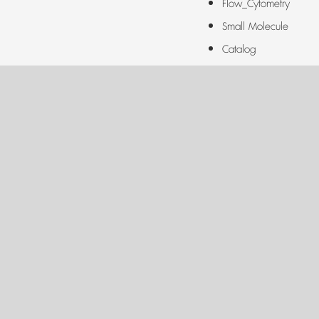
Flow_Cytometry
Small Molecule
Catalog