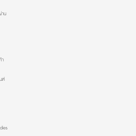
ผ่าน
้า
ณฑ์
dies