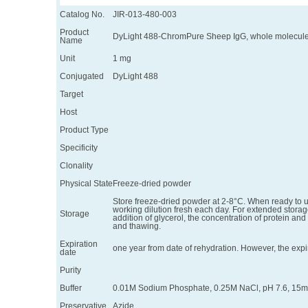
Catalog No.
JIR-013-480-003
Product
DyLight 488-ChromPure Sheep IgG, whole molecul
Name
Unit
1 mg
Conjugated
DyLight 488
Target
Host
Product Type
Specificity
Clonality
Physical State
Freeze-dried powder
Store freeze-dried powder at 2-8°C. When ready to use
working dilution fresh each day. For extended storage
Storage
addition of glycerol, the concentration of protein and 
and thawing.
Expiration
one year from date of rehydration. However, the expi
date
Purity
Buffer
0.01M Sodium Phosphate, 0.25M NaCl, pH 7.6, 15
Preservative
Azide