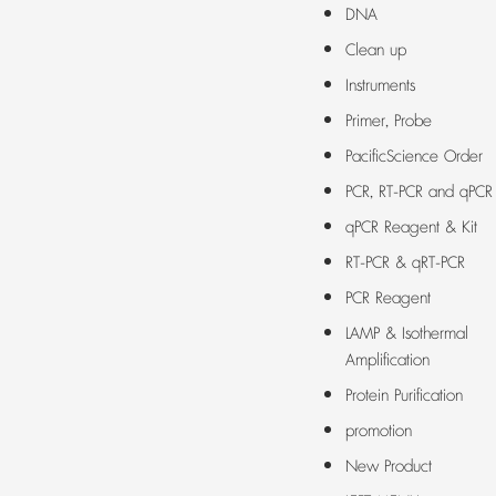
DNA
Clean up
Instruments
Primer, Probe
PacificScience Order
PCR, RT-PCR and qPCR
qPCR Reagent & Kit
RT-PCR & qRT-PCR
PCR Reagent
LAMP & Isothermal
Amplification
Protein Purification
promotion
New Product