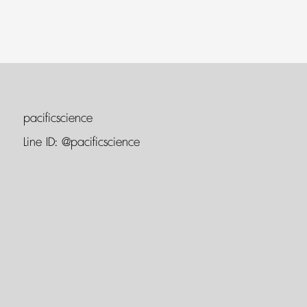
pacificscience
Line ID:
@pacificscience