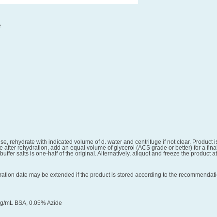
e
, rehydrate with indicated volume of d. water and centrifuge if not clear. Product i
 after rehydration, add an equal volume of glycerol (ACS grade or better) for a final
buffer salts is one-half of the original. Alternatively, aliquot and freeze the produc
ration date may be extended if the product is stored according to the recommendation
mg/mL BSA, 0.05% Azide