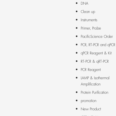
DNA
Clean up
Instruments
Primer, Probe
PacificScience Order
PCR, RT-PCR and qPCR
qPCR Reagent & Kit
RT-PCR & qRT-PCR
PCR Reagent
LAMP & Isothermal
Amplification
Protein Purification
promotion
New Product