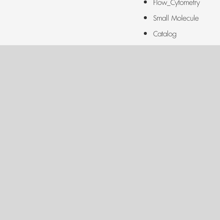
Flow_Cytometry
Small Molecule
Catalog