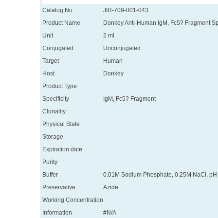
Catalog No.
JIR-709-001-043
Product Name
Donkey Anti-Human IgM, Fc5? Fragment Sp
Unit
2 ml
Conjugated
Unconjugated
Target
Human
Host
Donkey
Product Type
Specificity
IgM, Fc5? Fragment
Clonality
Physical State
Storage
Expiration date
Purity
Buffer
0.01M Sodium Phosphate, 0.25M NaCl, pH 
Preservative
Azide
Working Concentration
Information
#N/A