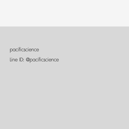
pacificscience
Line ID:
@pacificscience