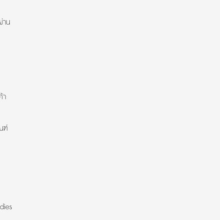
ผ่าน
้า
ณฑ์
dies