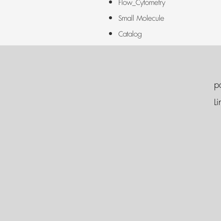
Flow_Cytometry
Small Molecule
Catalog
p
Li