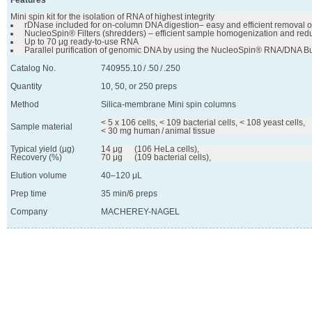
Features
Mini spin kit for the isolation of RNA of highest integrity
 rDNase included for on-column DNA digestion– easy and efficient removal 
 NucleoSpin® Filters (shredders) – efficient sample homogenization and reduc
 Up to 70 μg ready-to-use RNA
 Parallel purification of genomic DNA by using the NucleoSpin® RNA/DNA Bu
Catalog No.
740955.10 / .50 / .250
Quantity
10, 50, or 250 preps
Method
Silica-membrane Mini spin columns
< 5 x 106 cells, < 109 bacterial cells, < 108 yeast cells,

Sample material
< 30 mg human / animal tissue
Typical yield (µg)
14 μg	(106 HeLa cells),

Recovery (%)
70 μg	(109 bacterial cells),
Elution volume
40–120 μL
Prep time
35 min/6 preps
Company
MACHEREY-NAGEL