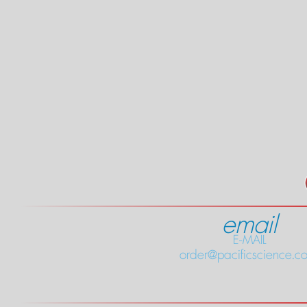
email
E-MAIL
order@pacificscience.co