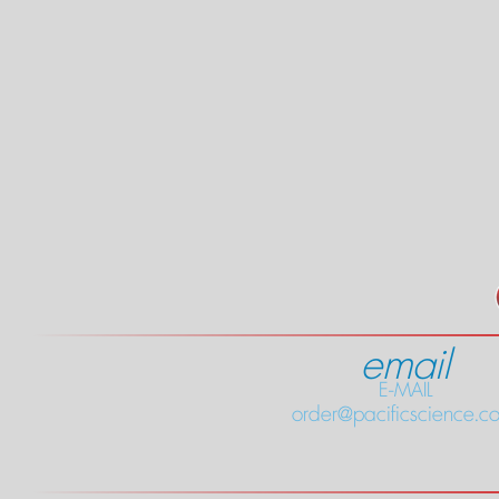
email
E-MAIL
order@pacificscience.co