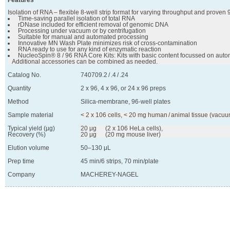
Features
 NucleoSpin® 8 / 96 RNA Core Kits: Kits with basic content focussed on autom
   Additional accessories can be combined as needed.
Catalog No.
740709.2 / .4 / .24
Quantity
2 x 96, 4 x 96, or 24 x 96 preps
Method
Silica-membrane, 96-well plates
Sample material
< 2 x 106 cells, < 20 mg human / animal tissue (vacu
Typical yield (µg)
20 μg	(2 x 106 HeLa cells),

Recovery (%)
20 μg	(20 mg mouse liver)
Elution volume
50–130 μL
Prep time
45 min/6 strips, 70 min/plate
Company
MACHEREY-NAGEL