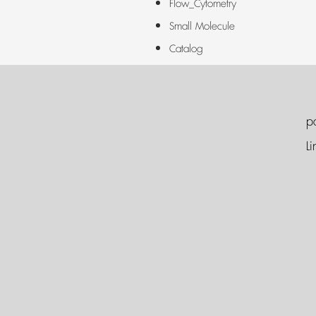
Flow_Cytometry
Small Molecule
Catalog
p
Li