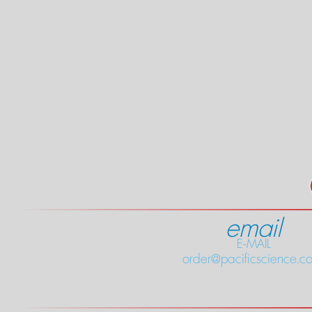
email
E-MAIL
order@pacificscience.co