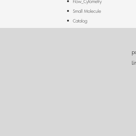
Flow_Cytometry
Small Molecule
Catalog
p
Li