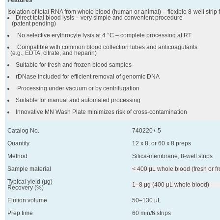
Features
Direct total blood lysis – very simple and convenient procedure 

   (patent pending)
 No selective erythrocyte lysis at 4 °C – complete processing at RT
 Compatible with common blood collection tubes and anticoagulants 

  (e.g., EDTA, citrate, and heparin)
Suitable for fresh and frozen blood samples
rDNase included for efficient removal of genomic DNA 
 Processing under vacuum or by centrifugation
Suitable for manual and automated processing
Innovative MN Wash Plate minimizes risk of cross-contamination
Catalog No.
740220 / .5
Quantity
12 x 8, or 60 x 8 preps
Method
Silica-membrane, 8-well strips
Sample material
< 400 μL whole blood (fresh or f
Typical yield (µg)
1–8 μg (400 μL whole blood)
Recovery (%)
Elution volume
50–130 μL
Prep time
60 min/6 strips