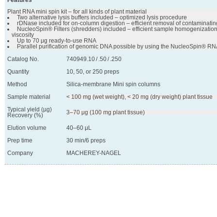
Features
 Two alternative lysis buffers included – optimized lysis procedure
 rDNase included for on-column digestion – efficient removal of contaminat
 NucleoSpin® Filters (shredders) included – efficient sample homogenization
 Up to 70 μg ready-to-use RNA
 Parallel purification of genomic DNA possible by using the NucleoSpin® R
Catalog No.
740949.10 / .50 / .250
Quantity
10, 50, or 250 preps
Method
Silica-membrane Mini spin columns
Sample material
< 100 mg (wet weight), < 20 mg (dry weight) plant tissue
Typical yield (µg)
3–70 μg (100 mg plant tissue)
Recovery (%)
Elution volume
40–60 μL
Prep time
30 min/6 preps
Company
MACHEREY-NAGEL