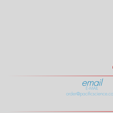
email
E-MAIL
order@pacificscience.co