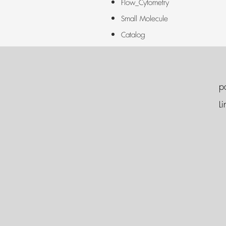
Flow_Cytometry
Small Molecule
Catalog
p
Li