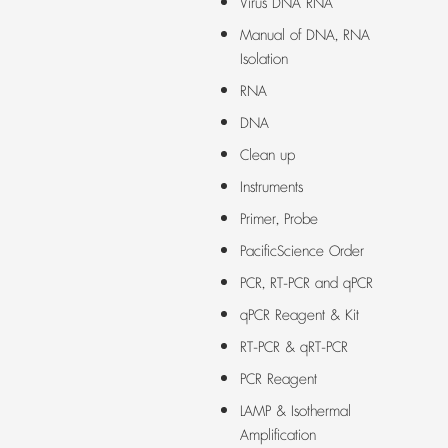
Virus DNA RNA
Manual of DNA, RNA
Isolation
RNA
DNA
Clean up
Instruments
Primer, Probe
PacificScience Order
PCR, RT-PCR and qPCR
qPCR Reagent & Kit
RT-PCR & qRT-PCR
PCR Reagent
LAMP & Isothermal
Amplification