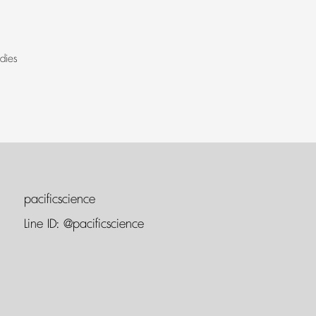
dies
pacificscience
Line ID:
@pacificscience