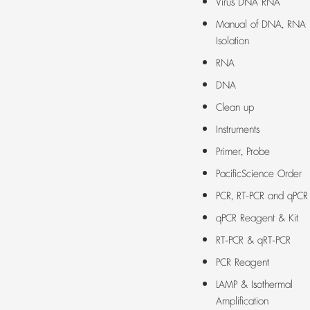
Virus DNA RNA
Manual of DNA, RNA
Isolation
RNA
DNA
Clean up
Instruments
Primer, Probe
PacificScience Order
PCR, RT-PCR and qPCR
qPCR Reagent & Kit
RT-PCR & qRT-PCR
PCR Reagent
LAMP & Isothermal
Amplification