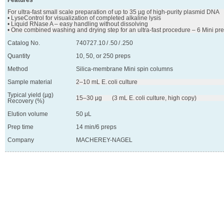
Features
For ultra-fast small scale preparation of up to 35 µg of high-purity plasmid DNA

• LyseControl for visualization of completed alkaline lysis

• Liquid RNase A – easy handling without dissolving

• One combined washing and drying step for an ultra-fast procedure – 6 Mini pr
Catalog No.
740727.10 / .50 / .250
Quantity
10, 50, or 250 preps
Method
Silica-membrane Mini spin columns
Sample material
2–10 mL E. coli culture
Typical yield (µg)
15–30 μg 	(3 mL E. coli culture, high copy)
Recovery (%)
Elution volume
50 μL
Prep time
14 min/6 preps
Company
MACHEREY-NAGEL