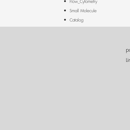
Flow_Cytometry
Small Molecule
Catalog
p
Li