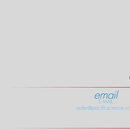
email
E-MAIL
order@pacificscience.co