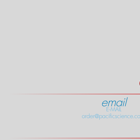
email
E-MAIL
order@pacificscience.co