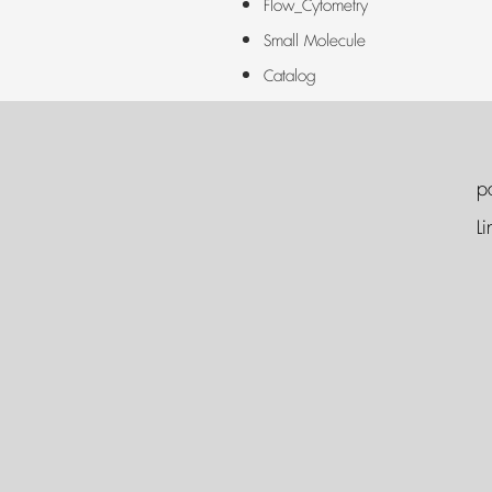
Flow_Cytometry
Small Molecule
Catalog
p
Li