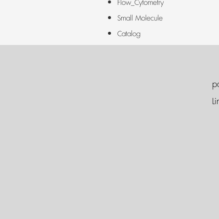
Flow_Cytometry
Small Molecule
Catalog
p
Li