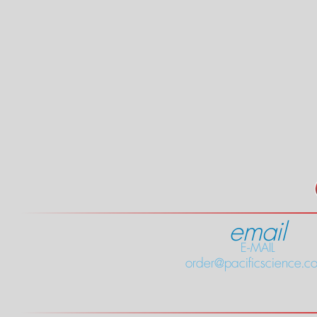
email
E-MAIL
order@pacificscience.co