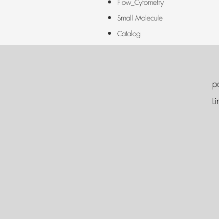
Flow_Cytometry
Small Molecule
Catalog
p
Li