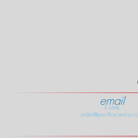
email
E-MAIL
order@pacificscience.co