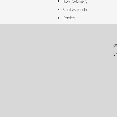
Flow_Cytometry
Small Molecule
Catalog
p
Li