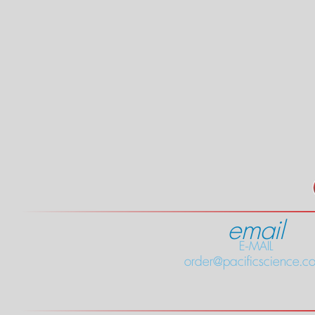
email
E-MAIL
order@pacificscience.co