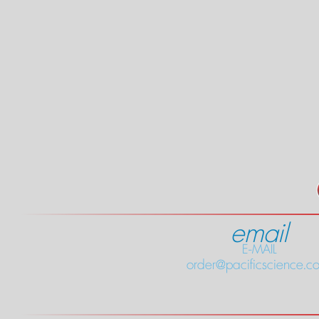
email
E-MAIL
order@pacificscience.co