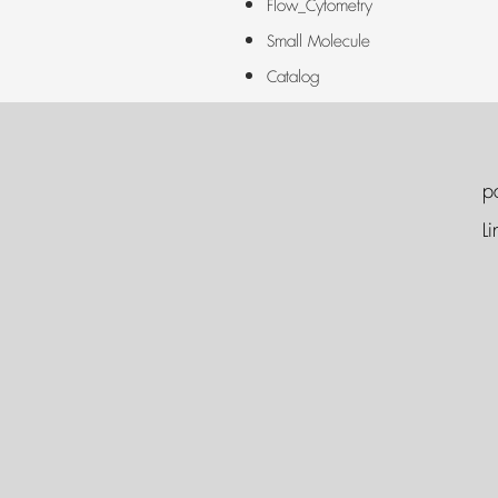
Flow_Cytometry
Small Molecule
Catalog
p
Li