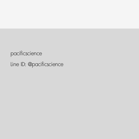
pacificscience
Line ID:
@pacificscience