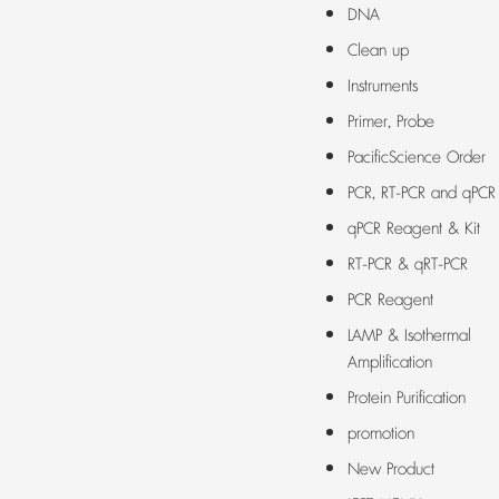
DNA
Clean up
Instruments
Primer, Probe
PacificScience Order
PCR, RT-PCR and qPCR
qPCR Reagent & Kit
RT-PCR & qRT-PCR
PCR Reagent
LAMP & Isothermal
Amplification
Protein Purification
promotion
New Product