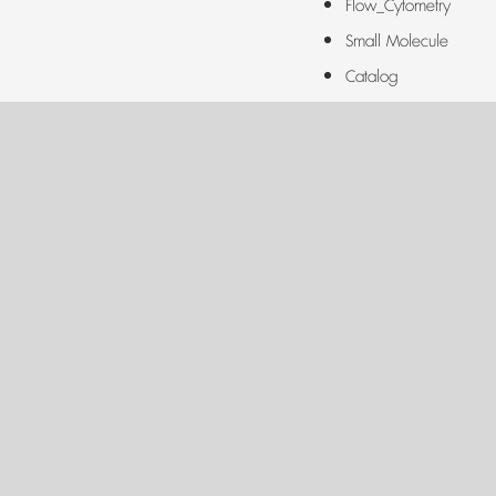
Flow_Cytometry
Small Molecule
Catalog