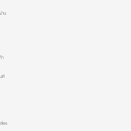
ผ่าน
้า
ณฑ์
dies