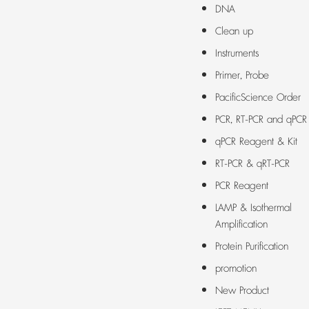
DNA
Clean up
Instruments
Primer, Probe
PacificScience Order
PCR, RT-PCR and qPCR
qPCR Reagent & Kit
RT-PCR & qRT-PCR
PCR Reagent
LAMP & Isothermal
Amplification
Protein Purification
promotion
New Product