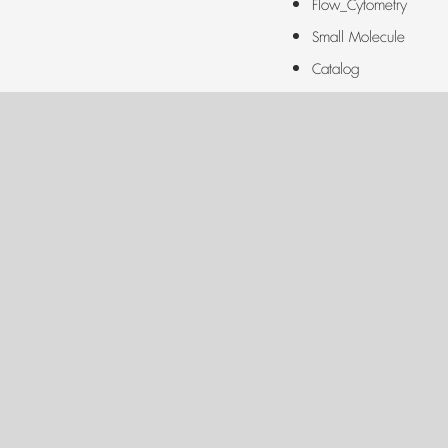
Flow_Cytometry
Small Molecule
Catalog