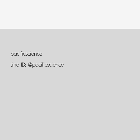
pacificscience
Line ID:
@pacificscience