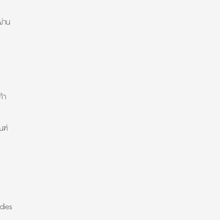
ผ่าน
้า
ณฑ์
dies