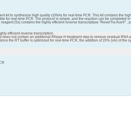
t kit to synthesize high quality cDNAs for real-time PCR. This kit contains the high
itable for real-time PCR. The protocol is simple, and the reaction can be complet
agent (5x) contains the highly efficient reverse transcriptase "ReverTra Ace®" , pr
ly efficient reverse transcription.

l does not contain an additional RNase H treatment step to remove residual RNA afte
ince the RT buffer is optimized for real-time PCR, the addition of 20% (v/v) of the 
PCR