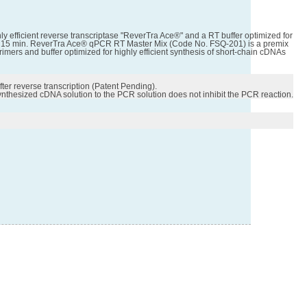
ly efficient reverse transcriptase "ReverTra Ace®" and a RT buffer optimized for
ed in 15 min. ReverTra Ace® qPCR RT Master Mix (Code No. FSQ-201) is a premix
imers and buffer optimized for highly efficient synthesis of short-chain cDNAs
r reverse transcription (Patent Pending).

synthesized cDNA solution to the PCR solution does not inhibit the PCR reaction.