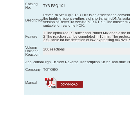
Catalog
TYB-FSQ-101
No.
ReverTra Ace® qPCR RT Kit is an efficient and convenien
the highly efficient synthesis of short-chain cDNAs su
Description
version of ReverTra Ace® qPCR RT Kit. The master mix re
suitable for real-time PCR.
1 The optimized RT buffer and Primer Mix enable the high
Feature
2 The reaction can be completed in 15 min. The protoco
3 Suitable for the detection of low-expressing mRNAs. S
Volumn
200 reactions

Unit and
Reaction
Application
High Efficient Reverse Transcription Kit for Real-time 
Company
TOYOBO
Manual