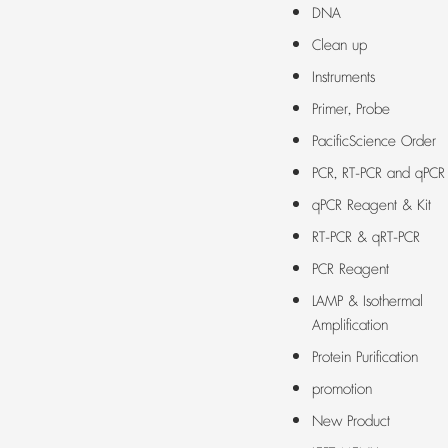
DNA
Clean up
Instruments
Primer, Probe
PacificScience Order
PCR, RT-PCR and qPCR
qPCR Reagent & Kit
RT-PCR & qRT-PCR
PCR Reagent
LAMP & Isothermal
Amplification
Protein Purification
promotion
New Product