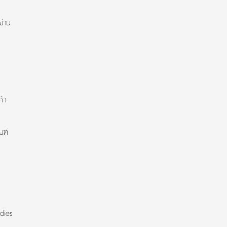
ผ่าน
้า
ณฑ์
dies