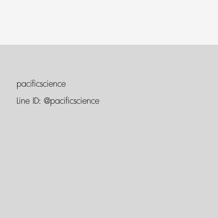
pacificscience
Line ID:
@pacificscience