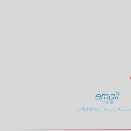
email
E-MAIL
order@pacificscience.co