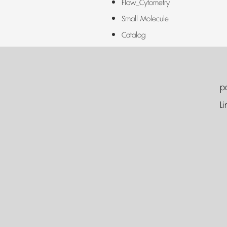
Flow_Cytometry
Small Molecule
Catalog
p
Li