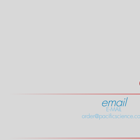
email
E-MAIL
order@pacificscience.co