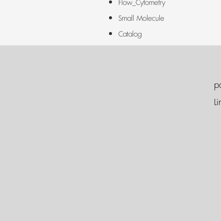
Flow_Cytometry
Small Molecule
Catalog
p
Li