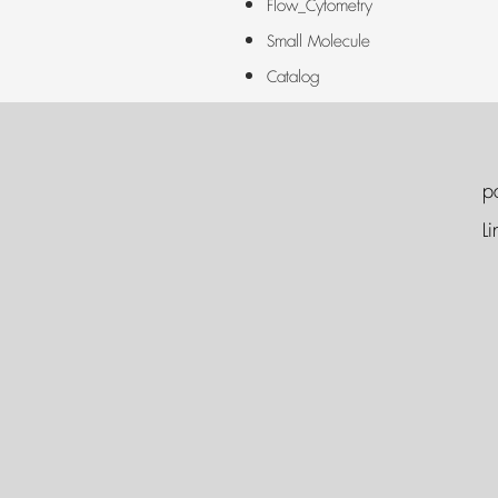
Flow_Cytometry
Small Molecule
Catalog
p
Li