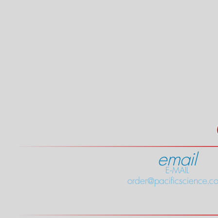
email
E-MAIL
order@pacificscience.co