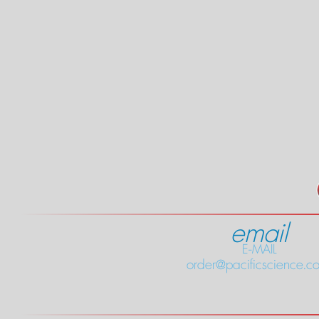
email
E-MAIL
order@pacificscience.co