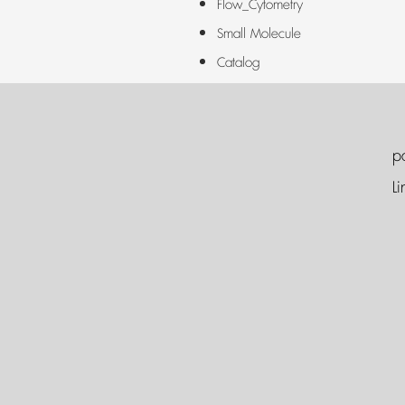
Flow_Cytometry
Small Molecule
Catalog
p
Li