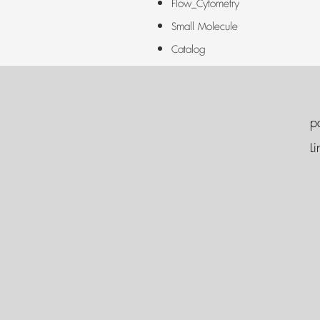
Flow_Cytometry
Small Molecule
Catalog
p
Li