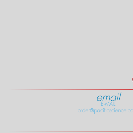
email
E-MAIL
order@pacificscience.co