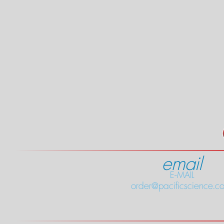
email
E-MAIL
order@pacificscience.co