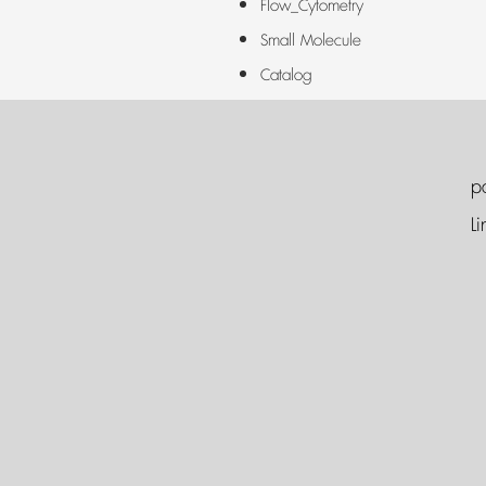
Flow_Cytometry
Small Molecule
Catalog
p
Li