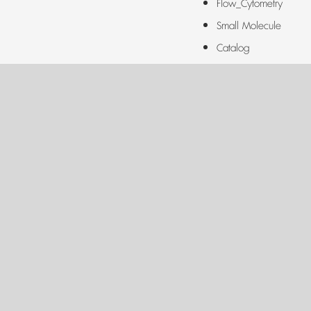
Flow_Cytometry
Small Molecule
Catalog