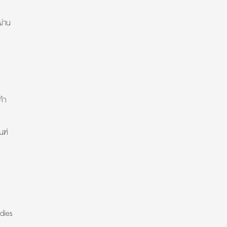
ผ่าน
้า
ณฑ์
dies