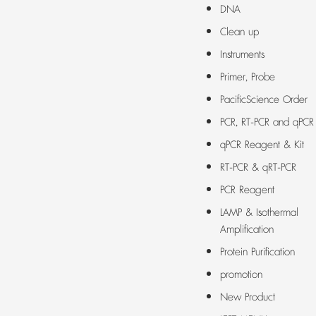
DNA
Clean up
Instruments
Primer, Probe
PacificScience Order
PCR, RT-PCR and qPCR
qPCR Reagent & Kit
RT-PCR & qRT-PCR
PCR Reagent
LAMP & Isothermal
Amplification
Protein Purification
promotion
New Product