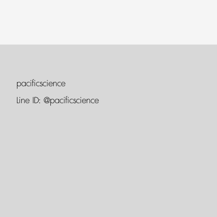
pacificscience
Line ID:
@pacificscience