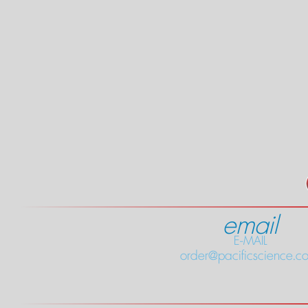
email
E-MAIL
order@pacificscience.co