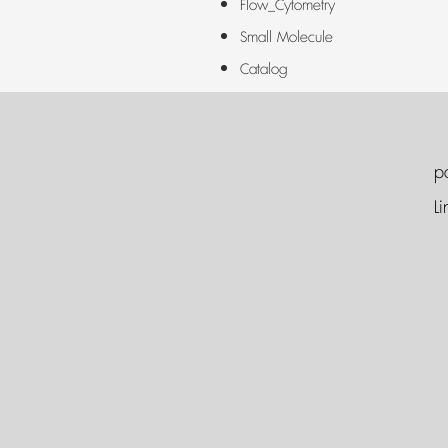
Flow_Cytometry
Small Molecule
Catalog
p
Li