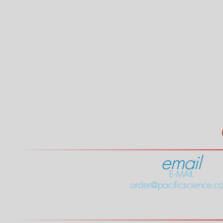
email
E-MAIL
order@pacificscience.co