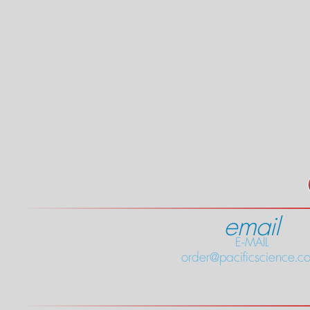
email
E-MAIL
order@pacificscience.co