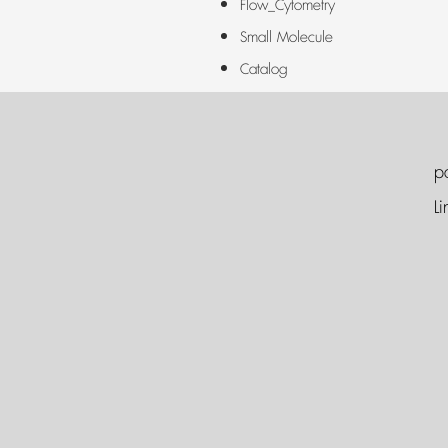
Flow_Cytometry
Small Molecule
Catalog
p
Li