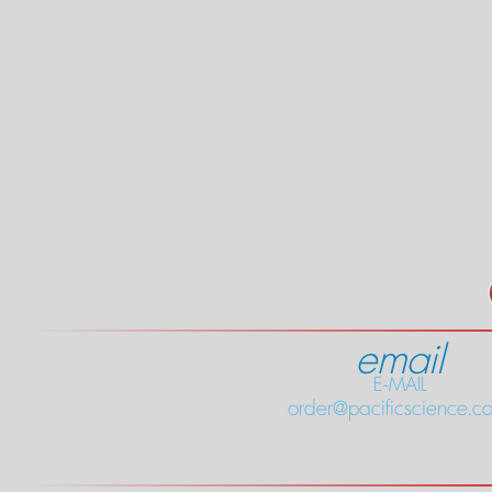
email
E-MAIL
order@pacificscience.co