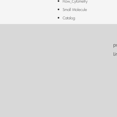
Flow_Cytometry
Small Molecule
Catalog
p
Li