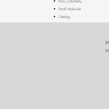
Flow_Cytometry
Small Molecule
Catalog
p
Li