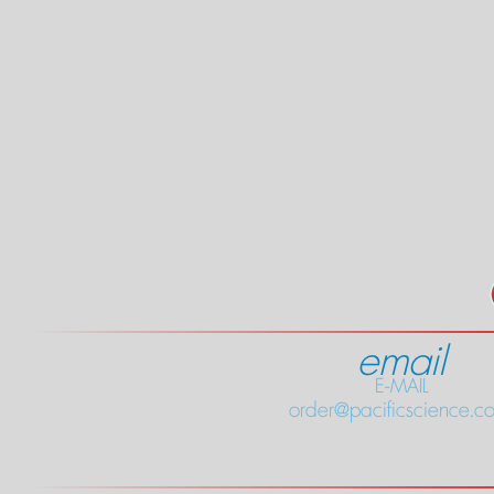
email
E-MAIL
order@pacificscience.co