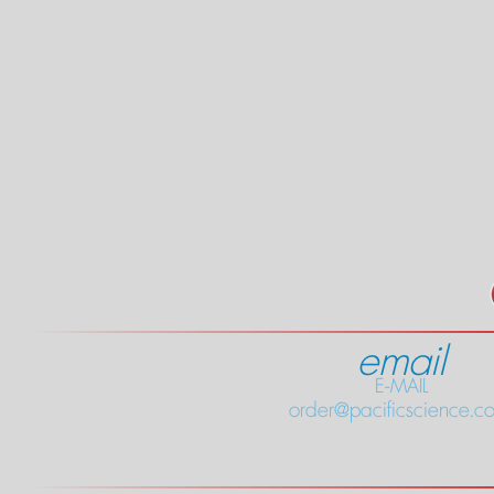
email
E-MAIL
order@pacificscience.co