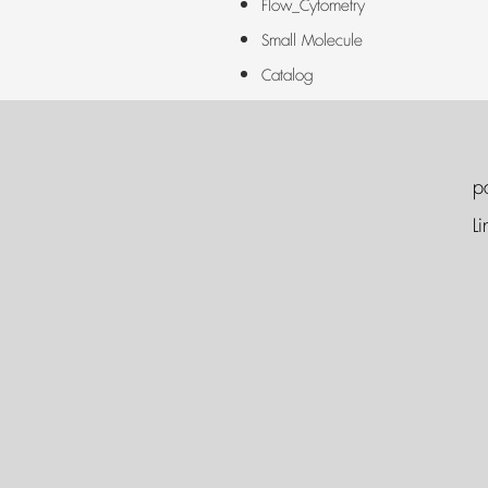
Flow_Cytometry
Small Molecule
Catalog
p
Li