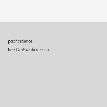
pacificscience
Line ID:
@pacificscience