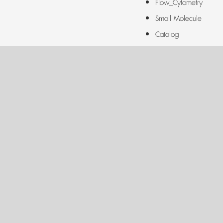
Flow_Cytometry
Small Molecule
Catalog