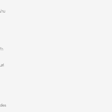
ผ่าน
้า
ณฑ์
dies