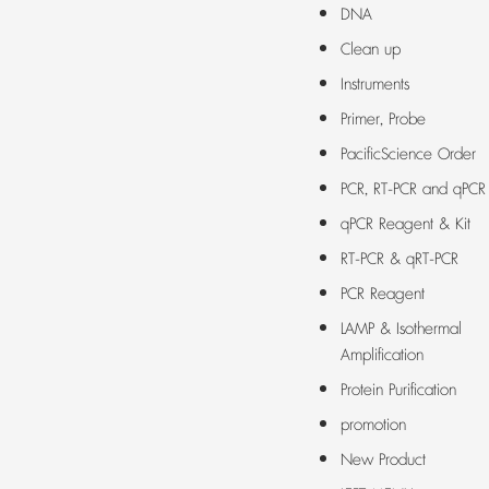
DNA
Clean up
Instruments
Primer, Probe
PacificScience Order
PCR, RT-PCR and qPCR
qPCR Reagent & Kit
RT-PCR & qRT-PCR
PCR Reagent
LAMP & Isothermal
Amplification
Protein Purification
promotion
New Product