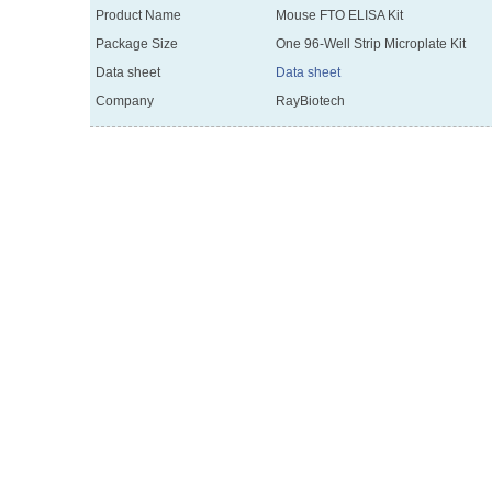
Product Name
Mouse FTO ELISA Kit
Package Size
One 96-Well Strip Microplate Kit
Data sheet
Data sheet
Company
RayBiotech