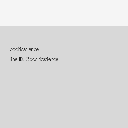
pacificscience
Line ID:
@pacificscience