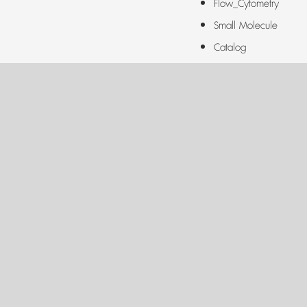
Flow_Cytometry
Small Molecule
Catalog