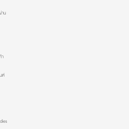
ผ่าน
้า
ณฑ์
dies