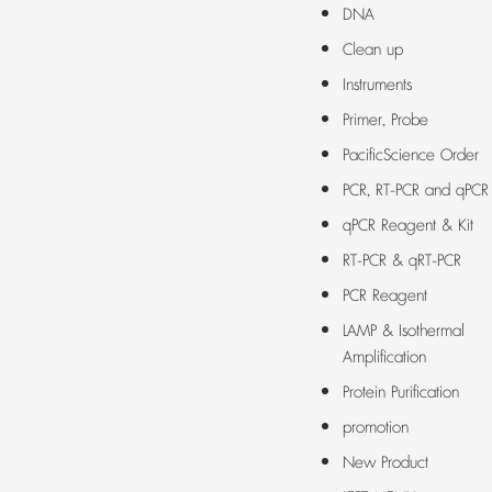
DNA
Clean up
Instruments
Primer, Probe
PacificScience Order
PCR, RT-PCR and qPCR
qPCR Reagent & Kit
RT-PCR & qRT-PCR
PCR Reagent
LAMP & Isothermal
Amplification
Protein Purification
promotion
New Product