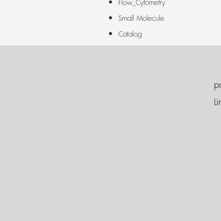
Flow_Cytometry
Small Molecule
Catalog
p
Li