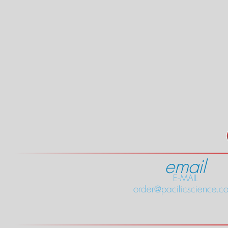
email
E-MAIL
order@pacificscience.co