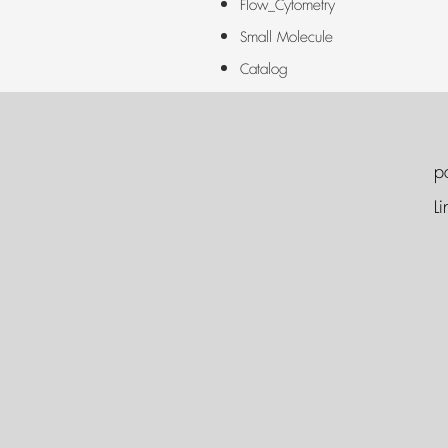
Flow_Cytometry
Small Molecule
Catalog
p
Li