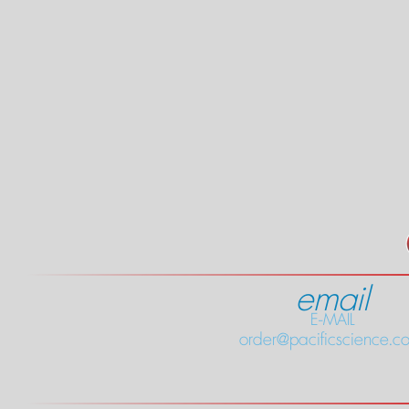
email
E-MAIL
order@pacificscience.co